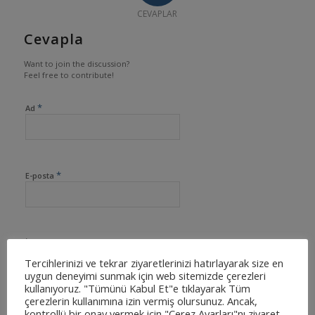
CEVAPLAR
Cevapla
Want to join the discussion?
Feel free to contribute!
*
Ad
*
E-posta
İnternet sitesi
Tercihlerinizi ve tekrar ziyaretlerinizi hatırlayarak size en
uygun deneyimi sunmak için web sitemizde çerezleri
kullanıyoruz. "Tümünü Kabul Et"e tıklayarak Tüm
çerezlerin kullanımına izin vermiş olursunuz. Ancak,
kontrollü bir onay vermek için "Çerez Ayarları"nı ziyaret