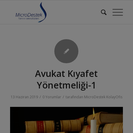
Avukat Kıyafet
Yönetmeliği-1
/
/
13 Haziran 2019
0 Yorumlar
tarafından
MicroDestek KolayOfis