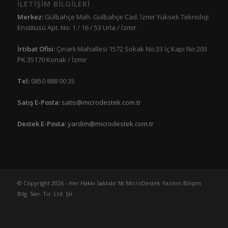
İLETİŞİM BİLGİLERİ
Merkez:
Gülbahçe Mah. Gülbahçe Cad. İzmir Yüksek Teknoloji
Enstitüsü Apt. No: 1 / 16 / 53 Urla / İzmir
İrtibat Ofisi:
Çınarlı Mahallesi 1572 Sokak No:33 İç Kapı No:203
PK.35170 Konak / İzmir
Tel:
0850 888 00 35
Satış E-Posta:
satis@microdestek.com.tr
Destek E-Posta:
yardim@microdestek.com.tr
© Copyright 2026 - Her Hakkı Saklıdır Nt MicroDestek Yazılım Bilişim
Bilg. San. Tic. Ltd. Şti.