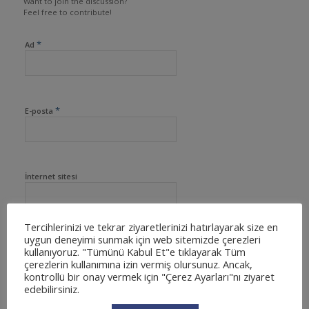
Want to join the discussion?
Feel free to contribute!
*
Ad
*
E-posta
İnternet sitesi
Tercihlerinizi ve tekrar ziyaretlerinizi hatırlayarak size en
uygun deneyimi sunmak için web sitemizde çerezleri
kullanıyoruz. "Tümünü Kabul Et"e tıklayarak Tüm
çerezlerin kullanımına izin vermiş olursunuz. Ancak,
kontrollü bir onay vermek için "Çerez Ayarları"nı ziyaret
edebilirsiniz.