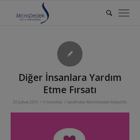
Diğer İnsanlara Yardım
Etme Fırsatı
/
/
20 Şubat 2015
0 Yorumlar
tarafından
MicroDestek KolayOfis