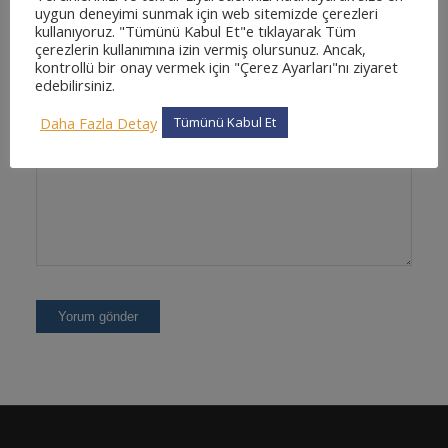
uygun deneyimi sunmak için web sitemizde çerezleri
kullanıyoruz. "Tümünü Kabul Et"e tıklayarak Tüm
İnternet sitesi
çerezlerin kullanımına izin vermiş olursunuz. Ancak,
kontrollü bir onay vermek için "Çerez Ayarları"nı ziyaret
edebilirsiniz.
Daha Fazla Detay
Tümünü Kabul Et