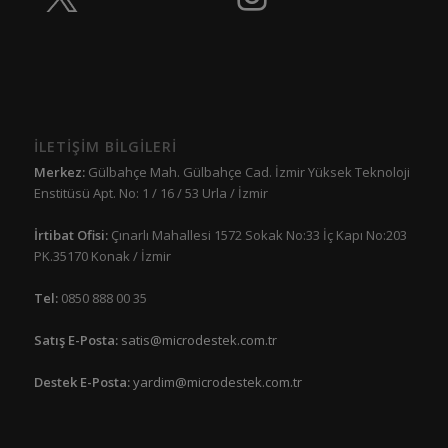
İLETİŞİM BİLGİLERİ
Merkez:
Gülbahçe Mah. Gülbahçe Cad. İzmir Yüksek Teknoloji
Enstitüsü Apt. No: 1 / 16 / 53 Urla / İzmir
İrtibat Ofisi:
Çınarlı Mahallesi 1572 Sokak No:33 İç Kapı No:203
PK.35170 Konak / İzmir
Tel:
0850 888 00 35
Satış E-Posta:
satis@microdestek.com.tr
Destek E-Posta:
yardim@microdestek.com.tr