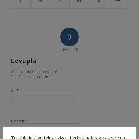
0
CEVAPLAR
Cevapla
Want to join the discussion?
Feel free to contribute!
*
Ad
*
E-posta
Tercihlerinizi ve tekrar ziyaretlerinizi hatırlayarak size en