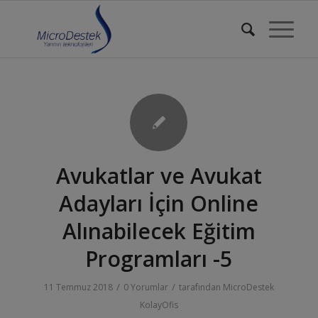
Avukatlar ve Avukat
Adayları İçin Online
Alınabilecek Eğitim
Programları -5
/
/
11 Temmuz 2018
0 Yorumlar
tarafından
MicroDestek
KolayOfis