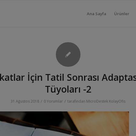
Ana Sayfa
Ürünler
katlar İçin Tatil Sonrası Adapta
Tüyoları -2
/
/
31 Ağustos 2018
0 Yorumlar
tarafından
MicroDestek KolayOfis