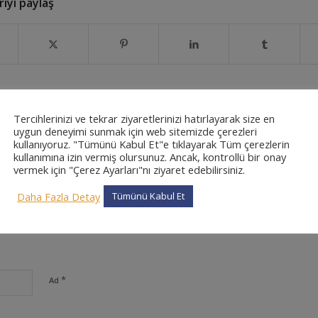
iyi paylaş
Tercihlerinizi ve tekrar ziyaretlerinizi hatırlayarak size en
uygun deneyimi sunmak için web sitemizde çerezleri
kullanıyoruz. "Tümünü Kabul Et"e tıklayarak Tüm çerezlerin
0
kullanımına izin vermiş olursunuz. Ancak, kontrollü bir onay
vermek için "Çerez Ayarları"nı ziyaret edebilirsiniz.
CEVAPLAR
Daha Fazla Detay
Tümünü Kabul Et
*
Ad