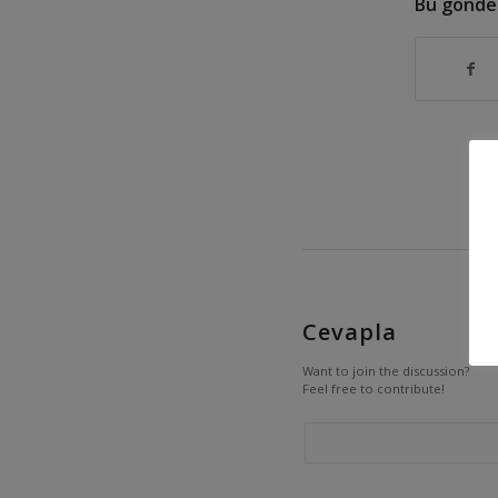
Bu gönder
Cevapla
Want to join the discussion?
Feel free to contribute!