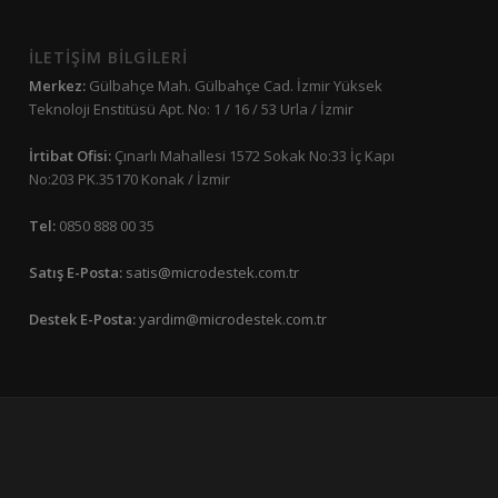
İLETİŞİM BİLGİLERİ
Merkez:
Gülbahçe Mah. Gülbahçe Cad. İzmir Yüksek
Teknoloji Enstitüsü Apt. No: 1 / 16 / 53 Urla / İzmir
İrtibat Ofisi:
Çınarlı Mahallesi 1572 Sokak No:33 İç Kapı
No:203 PK.35170 Konak / İzmir
Tel:
0850 888 00 35
Satış E-Posta:
satis@microdestek.com.tr
Destek E-Posta:
yardim@microdestek.com.tr