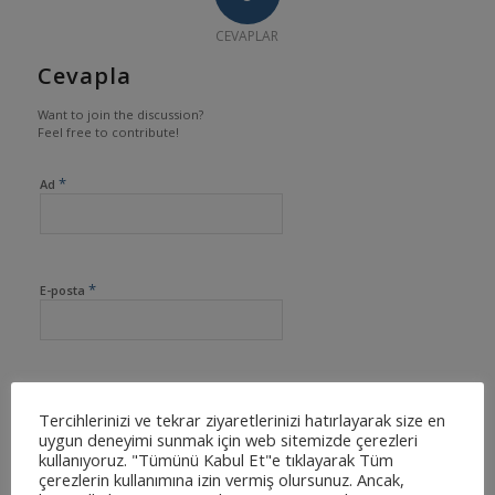
CEVAPLAR
Cevapla
Want to join the discussion?
Feel free to contribute!
*
Ad
*
E-posta
İnternet sitesi
Tercihlerinizi ve tekrar ziyaretlerinizi hatırlayarak size en
uygun deneyimi sunmak için web sitemizde çerezleri
kullanıyoruz. "Tümünü Kabul Et"e tıklayarak Tüm
çerezlerin kullanımına izin vermiş olursunuz. Ancak,