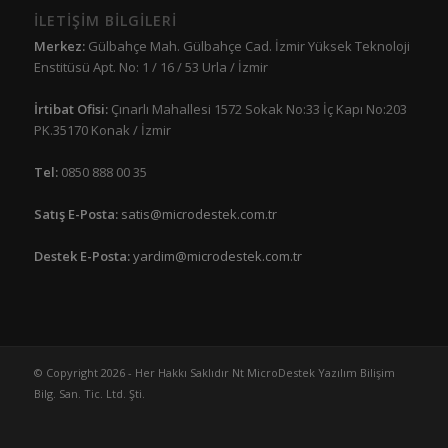
İLETİŞİM BİLGİLERİ
Merkez:
Gülbahçe Mah. Gülbahçe Cad. İzmir Yüksek Teknoloji
Enstitüsü Apt. No: 1 / 16 / 53 Urla / İzmir
İrtibat Ofisi:
Çınarlı Mahallesi 1572 Sokak No:33 İç Kapı No:203
PK.35170 Konak / İzmir
Tel:
0850 888 00 35
Satış E-Posta:
satis@microdestek.com.tr
Destek E-Posta:
yardim@microdestek.com.tr
© Copyright 2026 - Her Hakkı Saklıdır Nt MicroDestek Yazılım Bilişim
Bilg. San. Tic. Ltd. Şti.