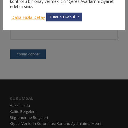
kontrollü bir onay vermek için "Çerez Ayarları"nı ziyaret
edebilirsiniz.
Daha Fazla Detay
Tümünü Kabul Et
KURUMSAL
Hakkımızda
Kalite Belgeleri
Bilgilendirme Belgeleri
Kişisel Verilerin Korunması Kanunu Aydınlatma Metni