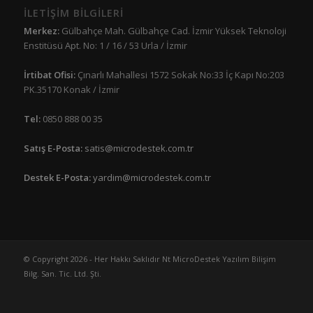
İLETİŞİM BİLGİLERİ
Merkez:
Gülbahçe Mah. Gülbahçe Cad. İzmir Yüksek Teknoloji
Enstitüsü Apt. No: 1 / 16 / 53 Urla / İzmir
İrtibat Ofisi:
Çınarlı Mahallesi 1572 Sokak No:33 İç Kapı No:203
PK.35170 Konak / İzmir
Tel:
0850 888 00 35
Satış E-Posta:
satis@microdestek.com.tr
Destek E-Posta:
yardim@microdestek.com.tr
© Copyright 2026 - Her Hakkı Saklıdır Nt MicroDestek Yazılım Bilişim
Bilg. San. Tic. Ltd. Şti.