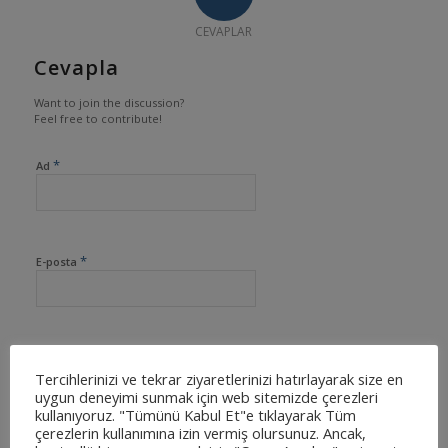
CEVAPLAR
Cevapla
Want to join the discussion?
Feel free to contribute!
*
Ad
*
E-posta
İnternet sitesi
Tercihlerinizi ve tekrar ziyaretlerinizi hatırlayarak size en
uygun deneyimi sunmak için web sitemizde çerezleri
kullanıyoruz. "Tümünü Kabul Et"e tıklayarak Tüm
çerezlerin kullanımına izin vermiş olursunuz. Ancak,