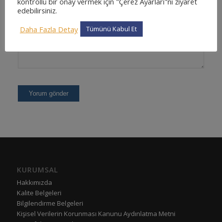
kontrollü bir onay vermek için "Çerez Ayarları"nı ziyaret
edebilirsiniz.
Daha Fazla Detay
Tümünü Kabul Et
KURUMSAL
Hakkımızda
Kalite Belgeleri
Bilgilendirme Belgeleri
Kişisel Verilerin Korunması Kanunu Aydınlatma Metni