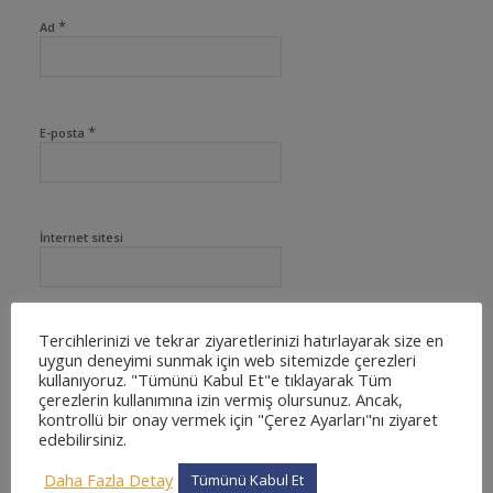
*
Ad
*
E-posta
İnternet sitesi
Tercihlerinizi ve tekrar ziyaretlerinizi hatırlayarak size en
uygun deneyimi sunmak için web sitemizde çerezleri
kullanıyoruz. "Tümünü Kabul Et"e tıklayarak Tüm
çerezlerin kullanımına izin vermiş olursunuz. Ancak,
kontrollü bir onay vermek için "Çerez Ayarları"nı ziyaret
edebilirsiniz.
Daha Fazla Detay
Tümünü Kabul Et