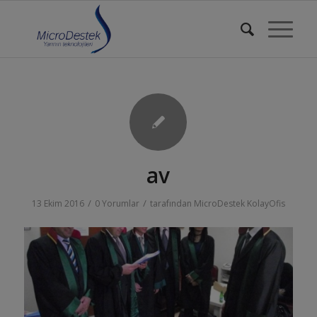
av
/
/
13 Ekim 2016
0 Yorumlar
tarafından
MicroDestek KolayOfis