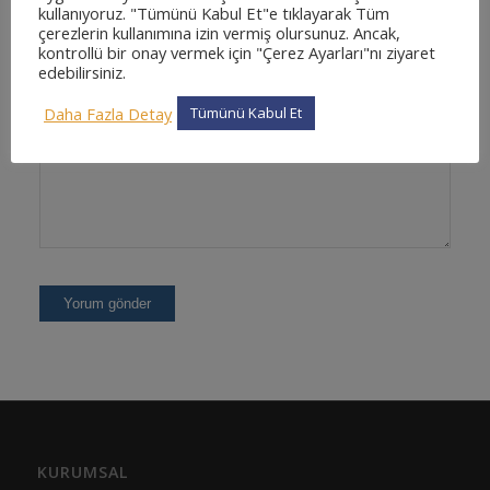
kullanıyoruz. "Tümünü Kabul Et"e tıklayarak Tüm
çerezlerin kullanımına izin vermiş olursunuz. Ancak,
kontrollü bir onay vermek için "Çerez Ayarları"nı ziyaret
edebilirsiniz.
Daha Fazla Detay
Tümünü Kabul Et
KURUMSAL