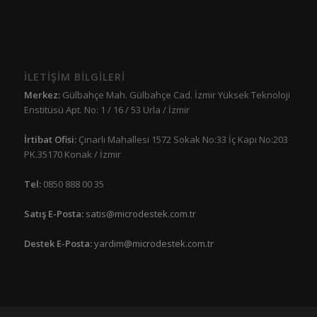
İLETİŞİM BİLGİLERİ
Merkez:
Gülbahçe Mah. Gülbahçe Cad. İzmir Yüksek Teknoloji
Enstitüsü Apt. No: 1 / 16 / 53 Urla / İzmir
İrtibat Ofisi:
Çınarlı Mahallesi 1572 Sokak No:33 İç Kapı No:203
PK.35170 Konak / İzmir
Tel:
0850 888 00 35
Satış E-Posta:
satis@microdestek.com.tr
Destek E-Posta:
yardim@microdestek.com.tr