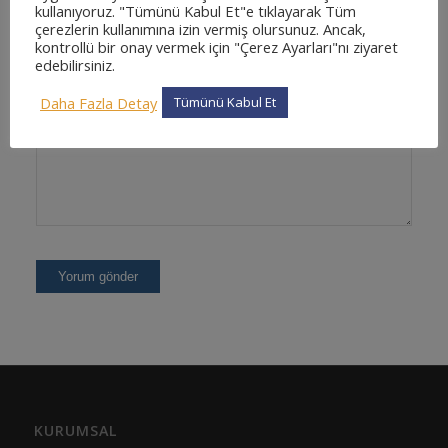
kullanıyoruz. "Tümünü Kabul Et"e tıklayarak Tüm
çerezlerin kullanımına izin vermiş olursunuz. Ancak,
kontrollü bir onay vermek için "Çerez Ayarları"nı ziyaret
edebilirsiniz.
Daha Fazla Detay
Tümünü Kabul Et
KURUMSAL