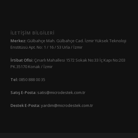
İLETİŞİM BİLGİLERİ
Merkez:
Gülbahçe Mah. Gülbahçe Cad. İzmir Yüksek Teknoloji
Enstitüsü Apt. No: 1 / 16 / 53 Urla / İzmir
İrtibat Ofisi:
Çınarlı Mahallesi 1572 Sokak No:33 İç Kapı No:203
PK.35170 Konak / İzmir
Tel:
0850 888 00 35
Satış E-Posta:
satis@microdestek.com.tr
Destek E-Posta:
yardim@microdestek.com.tr