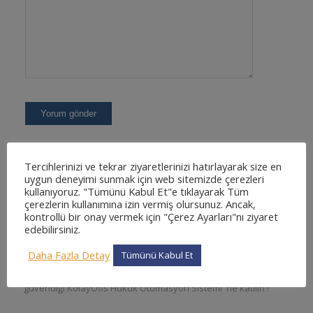
Tercihlerinizi ve tekrar ziyaretlerinizi hatırlayarak size en
uygun deneyimi sunmak için web sitemizde çerezleri
kullanıyoruz. "Tümünü Kabul Et"e tıklayarak Tüm
çerezlerin kullanımına izin vermiş olursunuz. Ancak,
kontrollü bir onay vermek için "Çerez Ayarları"nı ziyaret
edebilirsiniz.
KOLAYOFIS HUKUK OTOMASYON SISTEMI NEDIR
?
Daha Fazla Detay
Tümünü Kabul Et
En kapsamlı ve en detaylı, kullanımı kolay web tabanlı hukuk
otomasyon sistemi. Sizde binlerce avukatın tercih ettiği ve
güvendiği KolayOfis Hukuk Otomasyon Sistemi 'ne katılın !