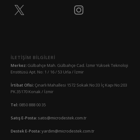
İLETİŞİM BİLGİLERİ
Merkez:
Gülbahçe Mah. Gülbahçe Cad. İzmir Yüksek Teknoloji
Enstitüsü Apt. No: 1 / 16 / 53 Urla / İzmir
İrtibat Ofisi:
Çınarlı Mahallesi 1572 Sokak No:33 İç Kapı No:203
PK.35170 Konak / İzmir
Tel:
0850 888 00 35
Satış E-Posta:
satis@microdestek.com.tr
Destek E-Posta:
yardim@microdestek.com.tr