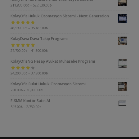
211,830.00
₺
–
527,530.00
₺
KolayOfis Hukuk Otomasyon Sistemi - Next Generation
5 üzerinden
48,590.00
₺
–
95,485.00
₺
5.00
oy aldı
KolayDava Dava Takip Programı
5 üzerinden
27,700.00
₺
–
41,300.00
₺
5.00
oy aldı
KolayOfisNG Hesap Avukat Muhasebe Programı
5
24,200.00
₺
–
37,800.00
₺
üzerinden
KolayOfis Bulut Hukuk Otomasyon Sistemi
4.00
oy aldı
720.00
₺
–
36,000.00
₺
E-SMM Kontör Satın Al
545.00
₺
–
2,730.00
₺