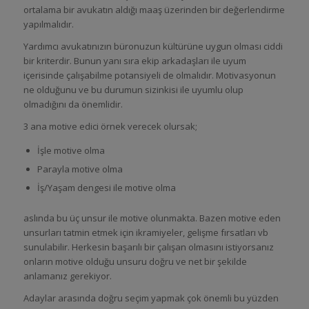
ortalama bir avukatın aldığı maaş üzerinden bir değerlendirme
yapılmalıdır.
Yardımcı avukatınızın büronuzun kültürüne uygun olması ciddi
bir kriterdir. Bunun yanı sıra ekip arkadaşları ile uyum
içerisinde çalışabilme potansiyeli de olmalıdır. Motivasyonun
ne olduğunu ve bu durumun sizinkisi ile uyumlu olup
olmadığını da önemlidir.
3 ana motive edici örnek verecek olursak;
İşle motive olma
Parayla motive olma
İş/Yaşam dengesi ile motive olma
aslında bu üç unsur ile motive olunmakta. Bazen motive eden
unsurları tatmin etmek için ikramiyeler, gelişme fırsatları vb
sunulabilir. Herkesin başarılı bir çalışan olmasını istiyorsanız
onların motive olduğu unsuru doğru ve net bir şekilde
anlamanız gerekiyor.
Adaylar arasında doğru seçim yapmak çok önemli bu yüzden