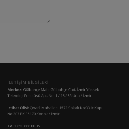
İLETİŞİM BİLGİLERİ
Merkez:
Gülbahçe Mah. Gülbahçe Cad. İzmir Yüksek
Teknoloji Enstitüsü Apt. No: 1 / 16 / 53 Urla / İzmir
İrtibat Ofisi:
Çınarlı Mahallesi 1572 Sokak No:33 İç Kapı
No:203 PK.35170 Konak / İzmir
Tel:
0850 888 00 35