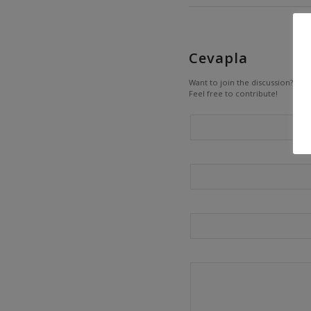
Cevapla
Want to join the discussion?
Feel free to contribute!