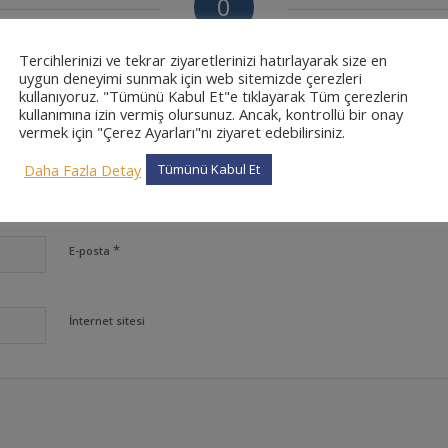
0
CEVAPLAR
Tercihlerinizi ve tekrar ziyaretlerinizi hatırlayarak size en
uygun deneyimi sunmak için web sitemizde çerezleri
kullanıyoruz. "Tümünü Kabul Et"e tıklayarak Tüm çerezlerin
kullanımına izin vermiş olursunuz. Ancak, kontrollü bir onay
vermek için "Çerez Ayarları"nı ziyaret edebilirsiniz.
Daha Fazla Detay
Tümünü Kabul Et
*
Ad
*
E-posta
İnternet sitesi