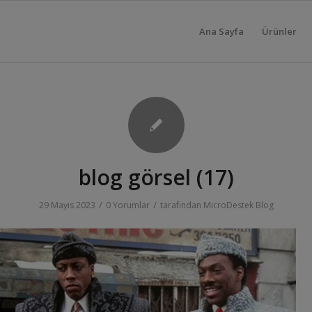
Ana Sayfa
Ürünler
blog görsel (17)
/
/
29 Mayıs 2023
0 Yorumlar
tarafından
MicroDestek Blog