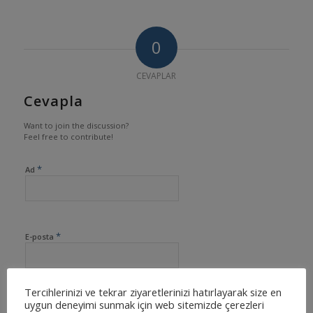
0
CEVAPLAR
Cevapla
Want to join the discussion?
Feel free to contribute!
*
Ad
*
E-posta
Tercihlerinizi ve tekrar ziyaretlerinizi hatırlayarak size en
uygun deneyimi sunmak için web sitemizde çerezleri
İnternet sitesi