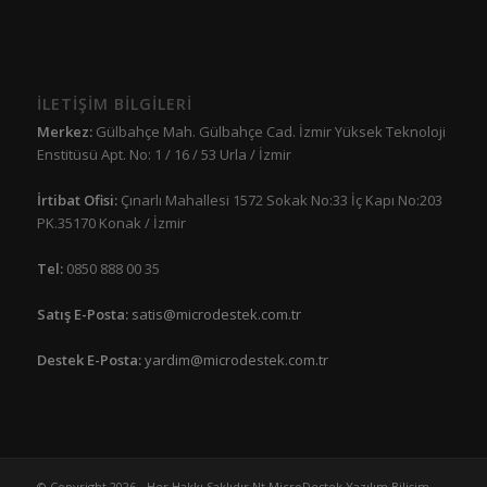
İLETİŞİM BİLGİLERİ
Merkez:
Gülbahçe Mah. Gülbahçe Cad. İzmir Yüksek Teknoloji
Enstitüsü Apt. No: 1 / 16 / 53 Urla / İzmir
İrtibat Ofisi:
Çınarlı Mahallesi 1572 Sokak No:33 İç Kapı No:203
PK.35170 Konak / İzmir
Tel:
0850 888 00 35
Satış E-Posta:
satis@microdestek.com.tr
Destek E-Posta:
yardim@microdestek.com.tr
© Copyright 2026 - Her Hakkı Saklıdır Nt MicroDestek Yazılım Bilişim