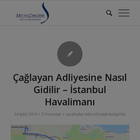
Çağlayan Adliyesine Nasıl
Gidilir – İstanbul
Havalimanı
/
/
24 Eylül 2019
0 Yorumlar
tarafından
MicroDestek KolayOfis