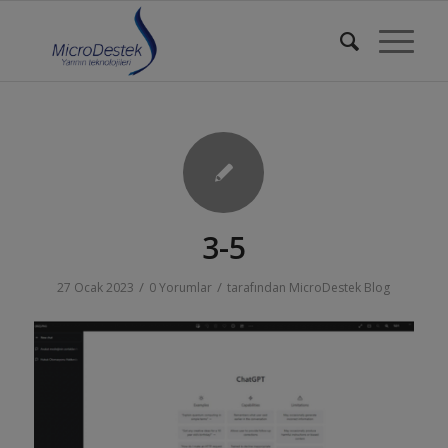
3-5
/
/
27 Ocak 2023
0 Yorumlar
tarafından
MicroDestek Blog