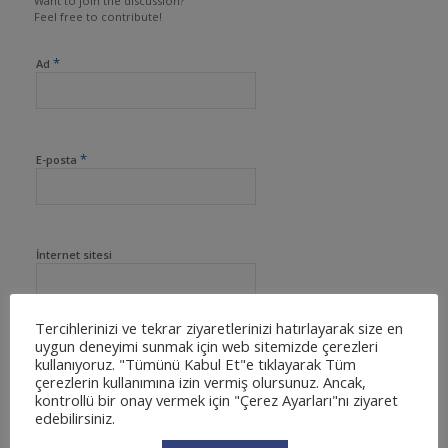
Want to join the discussion?
Feel free to contribute!
*
Ad
*
E-posta
İnternet sitesi
Tercihlerinizi ve tekrar ziyaretlerinizi hatırlayarak size en
uygun deneyimi sunmak için web sitemizde çerezleri
kullanıyoruz. "Tümünü Kabul Et"e tıklayarak Tüm
çerezlerin kullanımına izin vermiş olursunuz. Ancak,
kontrollü bir onay vermek için "Çerez Ayarları"nı ziyaret
edebilirsiniz.