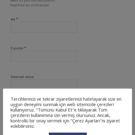
Want to join the discussion?
Feel free to contribute!
*
Ad
*
E-posta
İnternet sitesi
Tercihlerinizi ve tekrar ziyaretlerinizi hatırlayarak size en
uygun deneyimi sunmak için web sitemizde çerezleri
kullanıyoruz. "Tümünü Kabul Et"e tıklayarak Tüm
çerezlerin kullanımına izin vermiş olursunuz. Ancak,
kontrollü bir onay vermek için "Çerez Ayarları"nı ziyaret
edebilirsiniz.