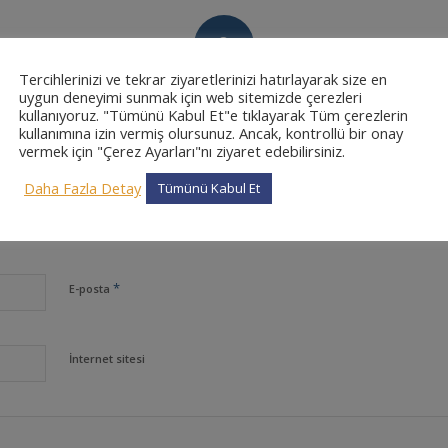
0
Tercihlerinizi ve tekrar ziyaretlerinizi hatırlayarak size en
CEVAPLAR
uygun deneyimi sunmak için web sitemizde çerezleri
kullanıyoruz. "Tümünü Kabul Et"e tıklayarak Tüm çerezlerin
kullanımına izin vermiş olursunuz. Ancak, kontrollü bir onay
vermek için "Çerez Ayarları"nı ziyaret edebilirsiniz.
Daha Fazla Detay
Tümünü Kabul Et
*
Ad
*
E-posta
İnternet sitesi