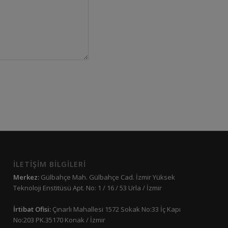
İLETİŞİM BİLGİLERİ
Merkez:
Gülbahçe Mah. Gülbahçe Cad. İzmir Yüksek
Teknoloji Enstitüsü Apt. No: 1 / 16 / 53 Urla / İzmir
İrtibat Ofisi:
Çınarlı Mahallesi 1572 Sokak No:33 İç Kapı
No:203 PK.35170 Konak / İzmir