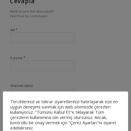
Cevapla
Want to join the discussion?
Feel free to contribute!
*
Ad
*
E-posta
İnternet sitesi
Tercihlerinizi ve tekrar ziyaretlerinizi hatırlayarak size en
uygun deneyimi sunmak için web sitemizde çerezleri
kullanıyoruz. "Tümünü Kabul Et"e tıklayarak Tüm
çerezlerin kullanımına izin vermiş olursunuz. Ancak,
kontrollü bir onay vermek için "Çerez Ayarları"nı ziyaret
edebilirsiniz.