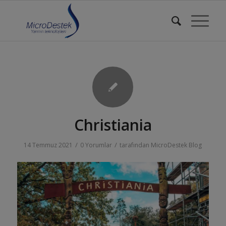
Christiania
/
/
14 Temmuz 2021
0 Yorumlar
tarafından
MicroDestek Blog