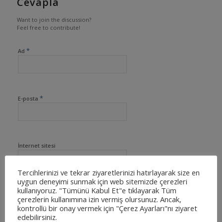
Cevapla
Want to join the discussion?
Feel free to contribute!
*
Ad
*
E-posta
İnternet sitesi
Tercihlerinizi ve tekrar ziyaretlerinizi hatırlayarak size en
uygun deneyimi sunmak için web sitemizde çerezleri
kullanıyoruz. "Tümünü Kabul Et"e tıklayarak Tüm
çerezlerin kullanımına izin vermiş olursunuz. Ancak,
kontrollü bir onay vermek için "Çerez Ayarları"nı ziyaret
edebilirsiniz.