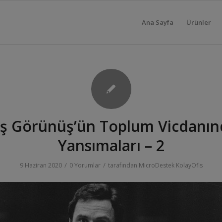
Ana Sayfa
Ürünler
ış Görünüş’ün Toplum Vicdanın
Yansımaları – 2
/
/
9 Haziran 2020
0 Yorumlar
tarafından
MicroDestek KolayOfis