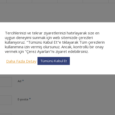
Tercihlerinizi ve tekrar ziyaretlerinizi hatırlayarak size en
0
uygun deneyimi sunmak için web sitemizde çerezleri
kullanıyoruz. "Tümünü Kabul Et"e tıklayarak Tüm çerezlerin
kullanımına izin vermiş olursunuz. Ancak, kontrollü bir onay
CEVAPLAR
vermek için "Çerez Ayarları"nı ziyaret edebilirsiniz.
Daha Fazla Detay
Tümünü Kabul Et
*
Ad
*
E-posta