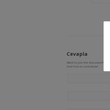
Cevapla
Want to join the discussion?
Feel free to contribute!