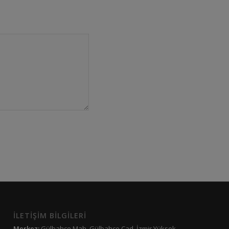
İLETİŞİM BİLGİLERİ
Merkez:
Gülbahçe Mah. Gülbahçe Cad. İzmir Yüksek