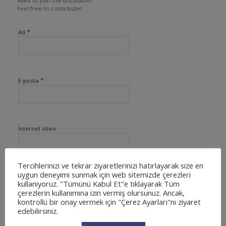
Want to join the discussion?
Feel free to contribute!
*
Ad
*
E-posta
İnternet sitesi
Tercihlerinizi ve tekrar ziyaretlerinizi hatırlayarak size en
uygun deneyimi sunmak için web sitemizde çerezleri
kullanıyoruz. "Tümünü Kabul Et"e tıklayarak Tüm
çerezlerin kullanımına izin vermiş olursunuz. Ancak,
kontrollü bir onay vermek için "Çerez Ayarları"nı ziyaret
edebilirsiniz.