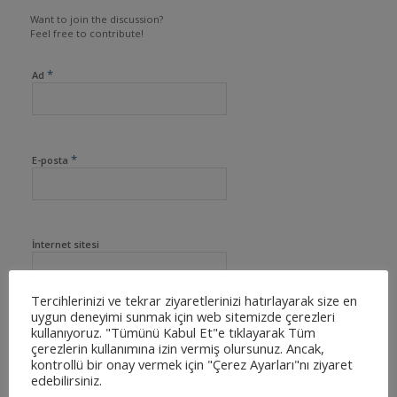
Want to join the discussion?
Feel free to contribute!
*
Ad
*
E-posta
İnternet sitesi
Tercihlerinizi ve tekrar ziyaretlerinizi hatırlayarak size en
uygun deneyimi sunmak için web sitemizde çerezleri
kullanıyoruz. "Tümünü Kabul Et"e tıklayarak Tüm
çerezlerin kullanımına izin vermiş olursunuz. Ancak,
kontrollü bir onay vermek için "Çerez Ayarları"nı ziyaret
edebilirsiniz.