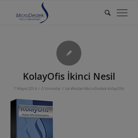
KolayOfis İkinci Nesil
/
/
7 Mayıs 2014
0 Yorumlar
tarafından
MicroDestek KolayOfis