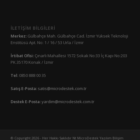
İLETİŞİM BİLGİLERİ
Merkez:
Gülbahçe Mah. Gülbahçe Cad. İzmir Yüksek Teknoloji
Enstitüsü Apt. No: 1 / 16 / 53 Urla / İzmir
İrtibat Ofisi:
Çınarlı Mahallesi 1572 Sokak No:33 İç Kapı No:203
PK.35170 Konak / İzmir
Tel:
0850 888 00 35
Satış E-Posta:
satis@microdestek.com.tr
Destek E-Posta:
yardim@microdestek.com.tr
© Copyright 2026 - Her Hakkı Saklıdır Nt MicroDestek Yazılım Bilişim