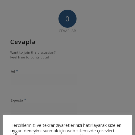
0
CEVAPLAR
Cevapla
Want to join the discussion?
Feel free to contribute!
*
Ad
*
E-posta
Tercihlerinizi ve tekrar ziyaretlerinizi hatırlayarak size en
İnternet sitesi
uygun deneyimi sunmak için web sitemizde çerezleri