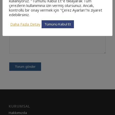
kullanıyoruz. "Tümünü Kabul Et"e tıklayarak Tüm
çerezlerin kullanımına izin vermiş olursunuz. Ancak,
kontrollü bir onay vermek için "Çerez Ayarları"nı ziyaret
edebilirsiniz.
Daha Fazla Detay
Tümünü Kabul Et
KURUMSAL
Hakkımızda