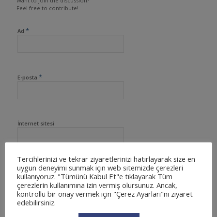
Want to join the discussion?
Feel free to contribute!
*
Ad
*
E-posta
İnternet sitesi
Tercihlerinizi ve tekrar ziyaretlerinizi hatırlayarak size en
uygun deneyimi sunmak için web sitemizde çerezleri
kullanıyoruz. "Tümünü Kabul Et"e tıklayarak Tüm
çerezlerin kullanımına izin vermiş olursunuz. Ancak,
kontrollü bir onay vermek için "Çerez Ayarları"nı ziyaret
edebilirsiniz.