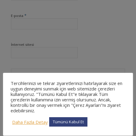
*
E-posta
İnternet sitesi
Tercihlerinizi ve tekrar ziyaretlerinizi hatırlayarak size en
uygun deneyimi sunmak için web sitemizde çerezleri
kullanıyoruz. "Tümünü Kabul Et"e tıklayarak Tüm
çerezlerin kullanımına izin vermiş olursunuz. Ancak,
kontrollü bir onay vermek için "Çerez Ayarları"nı ziyaret
edebilirsiniz.
Daha Fazla Detay
Tümünü Kabul Et