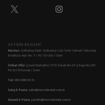
İLETİŞİM BİLGİLERİ
Merkez:
Gülbahçe Mah. Gülbahçe Cad. İzmir Yüksek Teknoloji
Enstitüsü Apt. No: 1 / 16 / 53 Urla / İzmir
İrtibat Ofisi:
Çınarlı Mahallesi 1572 Sokak No:33 İç Kapı No:203
PK.35170 Konak / İzmir
Tel:
0850 888 00 35
Satış E-Posta:
satis@microdestek.com.tr
Destek E-Posta:
yardim@microdestek.com.tr