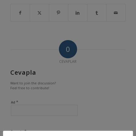
0
CEVAPLAR
Cevapla
Want to join the discussion?
Feel free to contribute!
*
Ad
*
E-posta