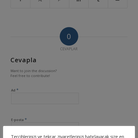
0
CEVAPLAR
Cevapla
Want to join the discussion?
Feel free to contribute!
*
Ad
*
E-posta
Tercihlerinizi ve tekrar ziyaretlerinizi hatırlayarak size en