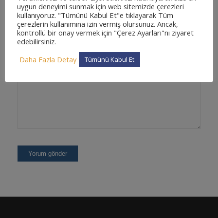
uygun deneyimi sunmak için web sitemizde çerezleri
kullanıyoruz. "Tümünü Kabul Et"e tıklayarak Tüm
İnternet sitesi
çerezlerin kullanımına izin vermiş olursunuz. Ancak,
kontrollü bir onay vermek için "Çerez Ayarları"nı ziyaret
edebilirsiniz.
Daha Fazla Detay
Tümünü Kabul Et