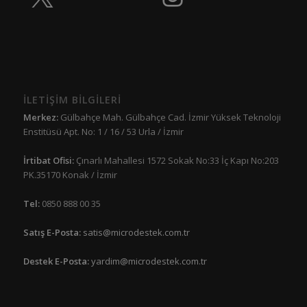
İLETİŞİM BİLGİLERİ
Merkez:
Gülbahçe Mah. Gülbahçe Cad. İzmir Yüksek Teknoloji
Enstitüsü Apt. No: 1 / 16 / 53 Urla / İzmir
İrtibat Ofisi:
Çınarlı Mahallesi 1572 Sokak No:33 İç Kapı No:203
PK.35170 Konak / İzmir
Tel:
0850 888 00 35
Satış E-Posta:
satis@microdestek.com.tr
Destek E-Posta:
yardim@microdestek.com.tr