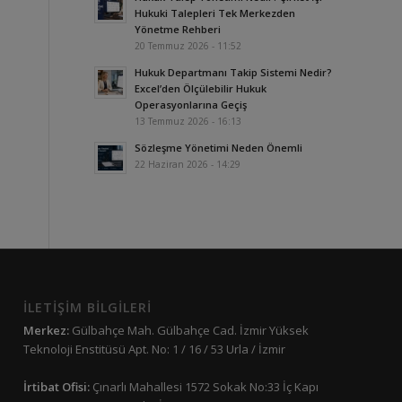
Hukuki Talepleri Tek Merkezden
Yönetme Rehberi
20 Temmuz 2026 - 11:52
Hukuk Departmanı Takip Sistemi Nedir?
Excel’den Ölçülebilir Hukuk
Operasyonlarına Geçiş
13 Temmuz 2026 - 16:13
Sözleşme Yönetimi Neden Önemli
22 Haziran 2026 - 14:29
İLETİŞİM BİLGİLERİ
Merkez:
Gülbahçe Mah. Gülbahçe Cad. İzmir Yüksek
Teknoloji Enstitüsü Apt. No: 1 / 16 / 53 Urla / İzmir
İrtibat Ofisi:
Çınarlı Mahallesi 1572 Sokak No:33 İç Kapı