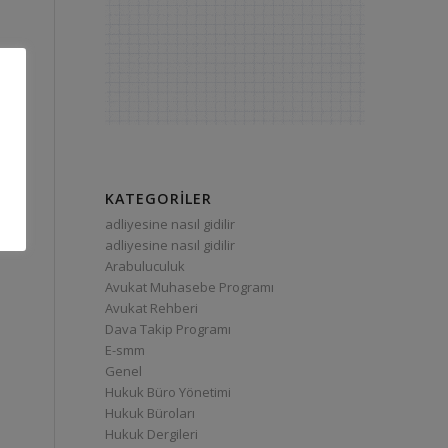
KATEGORILER
adliyesine nasıl gidilir
adliyesine nasıl gidilir
Arabuluculuk
Avukat Muhasebe Programı
Avukat Rehberi
Dava Takip Programı
E-smm
Genel
Hukuk Büro Yönetimi
Hukuk Büroları
Hukuk Dergileri