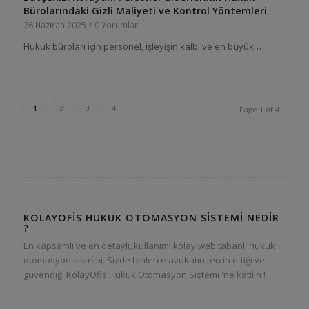
Bürolarındaki Gizli Maliyeti ve Kontrol Yöntemleri
26 Haziran 2025
/
0 Yorumlar
Hukuk büroları için personel, işleyişin kalbi ve en büyük…
1
2
3
4
Page 1 of 4
KOLAYOFIS HUKUK OTOMASYON SISTEMI NEDIR
?
En kapsamlı ve en detaylı, kullanımı kolay web tabanlı hukuk
otomasyon sistemi. Sizde binlerce avukatın tercih ettiği ve
güvendiği KolayOfis Hukuk Otomasyon Sistemi 'ne katılın !