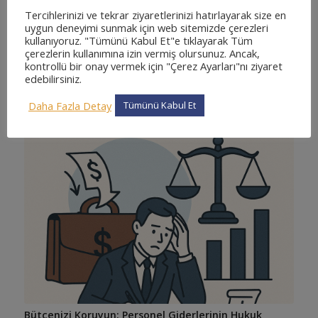
Tercihlerinizi ve tekrar ziyaretlerinizi hatırlayarak size en
Hukuk bürolarında verilen danışmanlık hizmetlerinde
uygun deneyimi sunmak için web sitemizde çerezleri
zamanın…
kullanıyoruz. "Tümünü Kabul Et"e tıklayarak Tüm
çerezlerin kullanımına izin vermiş olursunuz. Ancak,
kontrollü bir onay vermek için "Çerez Ayarları"nı ziyaret
edebilirsiniz.
Daha Fazla Detay
Tümünü Kabul Et
Bütçenizi Koruyun: Personel Giderlerinin Hukuk