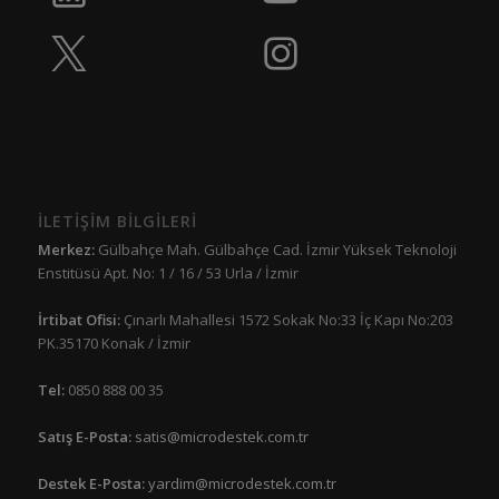
İLETİŞİM BİLGİLERİ
Merkez:
Gülbahçe Mah. Gülbahçe Cad. İzmir Yüksek Teknoloji
Enstitüsü Apt. No: 1 / 16 / 53 Urla / İzmir
İrtibat Ofisi:
Çınarlı Mahallesi 1572 Sokak No:33 İç Kapı No:203
PK.35170 Konak / İzmir
Tel:
0850 888 00 35
Satış E-Posta:
satis@microdestek.com.tr
Destek E-Posta:
yardim@microdestek.com.tr