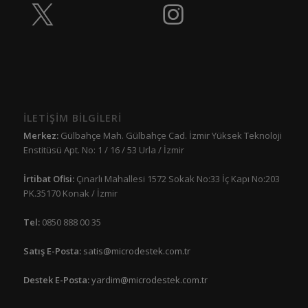
İLETİŞİM BİLGİLERİ
Merkez:
Gülbahçe Mah. Gülbahçe Cad. İzmir Yüksek Teknoloji
Enstitüsü Apt. No: 1 / 16 / 53 Urla / İzmir
İrtibat Ofisi:
Çınarlı Mahallesi 1572 Sokak No:33 İç Kapı No:203
PK.35170 Konak / İzmir
Tel:
0850 888 00 35
Satış E-Posta:
satis@microdestek.com.tr
Destek E-Posta:
yardim@microdestek.com.tr