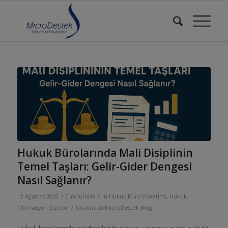
Hukuk Bürolarında Mali Disiplinin
Temel Taşları: Gelir-Gider Dengesi
Nasıl Sağlanır?
/
/
12 Ağustos 2025
0 Yorumlar
in
Hukuk Büro Yönetimi
,
Hukuk
/
Otomasyon Sistemi
tarafından
MicroDestek Blog
Hukuk bürolarında sürdürülebilir başarı, yalnızca güçlü hukuki