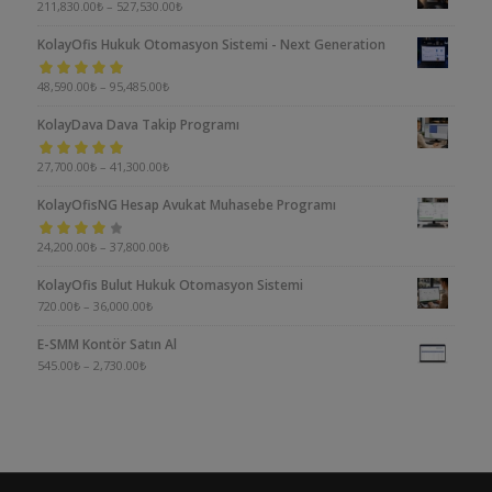
211,830.00
₺
–
527,530.00
₺
KolayOfis Hukuk Otomasyon Sistemi - Next Generation
5 üzerinden
48,590.00
₺
–
95,485.00
₺
5.00
oy aldı
KolayDava Dava Takip Programı
5 üzerinden
27,700.00
₺
–
41,300.00
₺
5.00
oy aldı
KolayOfisNG Hesap Avukat Muhasebe Programı
5
24,200.00
₺
–
37,800.00
₺
üzerinden
KolayOfis Bulut Hukuk Otomasyon Sistemi
4.00
oy aldı
720.00
₺
–
36,000.00
₺
E-SMM Kontör Satın Al
545.00
₺
–
2,730.00
₺