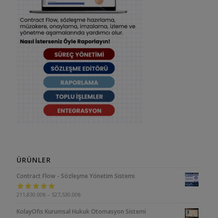
ÜRÜNLER
Contract Flow - Sözleşme Yönetim Sistemi
5 üzerinden
211,830.00
₺
–
527,530.00
₺
5.00
oy aldı
KolayOfis Kurumsal Hukuk Otomasyon Sistemi