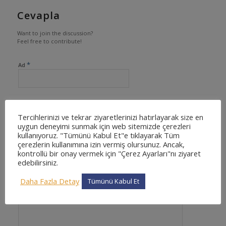
Cevapla
Want to join the discussion?
Feel free to contribute!
*
Ad
*
E-posta
Tercihlerinizi ve tekrar ziyaretlerinizi hatırlayarak size en
uygun deneyimi sunmak için web sitemizde çerezleri
kullanıyoruz. "Tümünü Kabul Et"e tıklayarak Tüm
çerezlerin kullanımına izin vermiş olursunuz. Ancak,
kontrollü bir onay vermek için "Çerez Ayarları"nı ziyaret
edebilirsiniz.
İnternet sitesi
Daha Fazla Detay
Tümünü Kabul Et