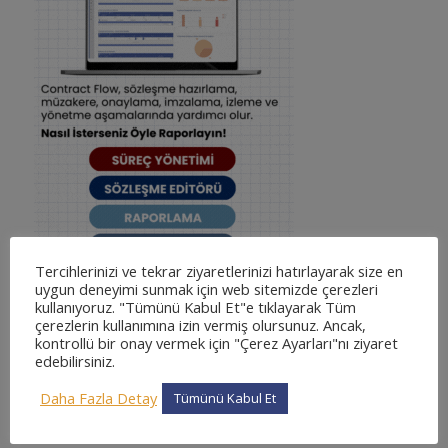
Tercihlerinizi ve tekrar ziyaretlerinizi hatırlayarak size en
uygun deneyimi sunmak için web sitemizde çerezleri
kullanıyoruz. "Tümünü Kabul Et"e tıklayarak Tüm
çerezlerin kullanımına izin vermiş olursunuz. Ancak,
kontrollü bir onay vermek için "Çerez Ayarları"nı ziyaret
edebilirsiniz.
KATEGORILER
Daha Fazla Detay
Tümünü Kabul Et
adliyesine nasıl gidilir
adliyesine nasıl gidilir