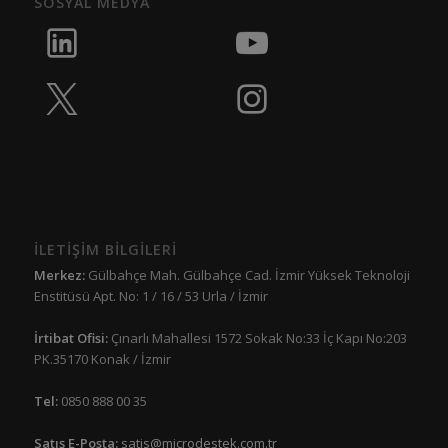
SOSYAL MEDYA
İLETİŞİM BİLGİLERİ
Merkez:
Gülbahçe Mah. Gülbahçe Cad. İzmir Yüksek Teknoloji
Enstitüsü Apt. No: 1 / 16 / 53 Urla / İzmir
İrtibat Ofisi:
Çınarlı Mahallesi 1572 Sokak No:33 İç Kapı No:203
PK.35170 Konak / İzmir
Tel:
0850 888 00 35
Satış E-Posta:
satis@microdestek.com.tr