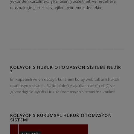
yükünden kurtulmak, iş kalitesini yükseltmek ve hedeflere
ulaşmak için gerekli stratejileri belirlemek demektir.
KOLAYOFIS HUKUK OTOMASYON SISTEMI NEDIR
?
En kapsamlı ve en detaylı, kullanımı kolay web tabanlı hukuk
otomasyon sistemi. Sizde binlerce avukatın tercih ettiği ve
güvendiği KolayOfis Hukuk Otomasyon Sistemi 'ne katılın !
KOLAYOFIS KURUMSAL HUKUK OTOMASYON
SISTEMI