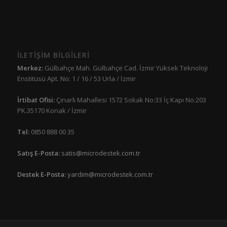
İLETİŞİM BİLGİLERİ
Merkez:
Gülbahçe Mah. Gülbahçe Cad. İzmir Yüksek Teknoloji
Enstitüsü Apt. No: 1 / 16 / 53 Urla / İzmir
İrtibat Ofisi:
Çınarlı Mahallesi 1572 Sokak No:33 İç Kapı No:203
PK.35170 Konak / İzmir
Tel:
0850 888 00 35
Satış E-Posta:
satis@microdestek.com.tr
Destek E-Posta:
yardim@microdestek.com.tr