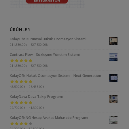
ÜRÜNLER
KolayOfis Kurumsal Hukuk Otomasyon Sistemi
211,830.00
₺
–
527,530.00
₺
Contract Flow - Sözleşme Yönetim Sistemi
5 üzerinden
211,830.00
₺
–
527,530.00
₺
5.00
oy aldı
KolayOfis Hukuk Otomasyon Sistemi - Next Generation
5 üzerinden
48,590.00
₺
–
95,485.00
₺
5.00
oy aldı
KolayDava Dava Takip Programı
5 üzerinden
27,700.00
₺
–
41,300.00
₺
5.00
oy aldı
KolayOfisNG Hesap Avukat Muhasebe Programı
5
24,200.00
₺
–
37,800.00
₺