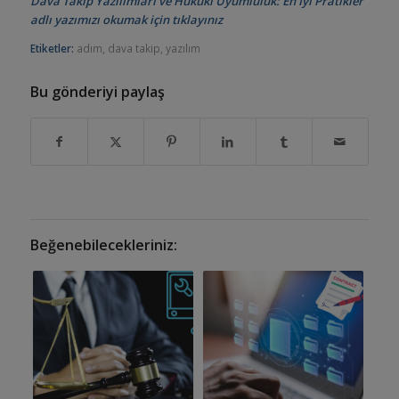
Dava Takip Yazılımları ve Hukuki Uyumluluk: En İyi Pratikler
adlı yazımızı okumak için tıklayınız
Etiketler:
adım
,
dava takip
,
yazılım
Bu gönderiyi paylaş
Beğenebilecekleriniz: