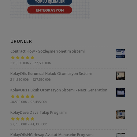
ÜRÜNLER
Contract Flow - Sözleşme Yönetim Sistemi
5 üzerinden
211,830.00
₺
–
527,530.00
₺
5.00
oy aldı
KolayOfis Kurumsal Hukuk Otomasyon Sistemi
211,830.00
₺
–
527,530.00
₺
KolayOfis Hukuk Otomasyon Sistemi - Next Generation
5 üzerinden
48,590.00
₺
–
95,485.00
₺
5.00
oy aldı
KolayDava Dava Takip Programı
5 üzerinden
27,700.00
₺
–
41,300.00
₺
5.00
oy aldı
KolayOfisNG Hesap Avukat Muhasebe Programı