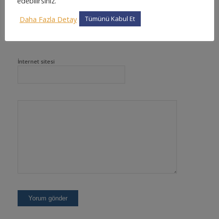
edebilirsiniz.
*
E-posta
Daha Fazla Detay
Tümünü Kabul Et
İnternet sitesi