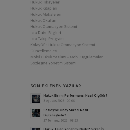
Hukuk Hikayeleri
Hukuk Kitapları
Hukuk Makaleleri
Hukuk Okulları
Hukuk Otomasyon Sistemi
İcra Daire Bilgileri
İcra Takip Programı
KolayOfis Hukuk Otomasyon Sistemi
Güncellemeleri
Mobil Hukuk Yazılımı – Mobil Uygulamalar
Sözleşme Yönetim Sistemi
SON EKLENEN YAZILAR
Hukuk Birimi Performansı Nasıl Ölçülür?
3 Ağustos 2026 - 09:06
Sözleşme Onay Süreci Nasıl
Dijitalleştirilir?
27 Temmuz 2026 - 08:53
Hukuk Talep Yönetimi Nedir? Şirket İçi