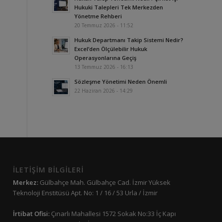
Hukuki Talepleri Tek Merkezden
Yönetme Rehberi
20 Temmuz 2026 - 11:52
Hukuk Departmanı Takip Sistemi Nedir?
Excel’den Ölçülebilir Hukuk
Operasyonlarına Geçiş
13 Temmuz 2026 - 16:13
Sözleşme Yönetimi Neden Önemli
22 Haziran 2026 - 14:29
İLETİŞİM BİLGİLERİ
Merkez:
Gülbahçe Mah. Gülbahçe Cad. İzmir Yüksek
Teknoloji Enstitüsü Apt. No: 1 / 16 / 53 Urla / İzmir
İrtibat Ofisi:
Çınarlı Mahallesi 1572 Sokak No:33 İç Kapı