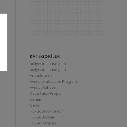
KATEGORILER
adliyesine nasıl gidilir
adliyesine nasıl gidilir
Arabuluculuk
Avukat Muhasebe Programı
Avukat Rehberi
Dava Takip Programı
E-smm
Genel
Hukuk Büro Yönetimi
Hukuk Büroları
Hukuk Dergileri