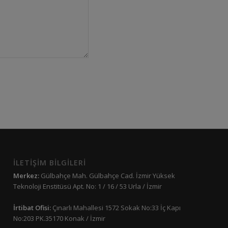
İLETİŞİM BİLGİLERİ
Merkez:
Gülbahçe Mah. Gülbahçe Cad. İzmir Yüksek
Teknoloji Enstitüsü Apt. No: 1 / 16 / 53 Urla / İzmir
İrtibat Ofisi:
Çınarlı Mahallesi 1572 Sokak No:33 İç Kapı
No:203 PK.35170 Konak / İzmir