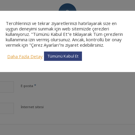
0
Tercihlerinizi ve tekrar ziyaretlerinizi hatırlayarak size en
CEVAPLAR
uygun deneyimi sunmak için web sitemizde çerezleri
kullanıyoruz. "Tümünü Kabul Et"e tıklayarak Tüm çerezlerin
kullanımına izin vermiş olursunuz. Ancak, kontrollü bir onay
vermek için "Çerez Ayarları"nı ziyaret edebilirsiniz.
Daha Fazla Detay
Tümünü Kabul Et
*
Ad
*
E-posta
İnternet sitesi