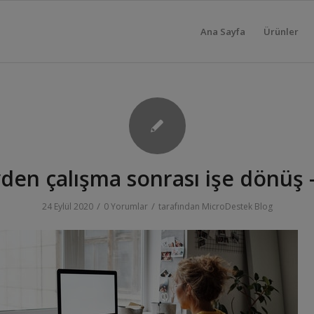
Ana Sayfa
Ürünler
den çalışma sonrası işe dönüş 
/
/
24 Eylül 2020
0 Yorumlar
tarafından
MicroDestek Blog