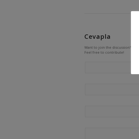
Cevapla
Want to join the discussion?
Feel free to contribute!