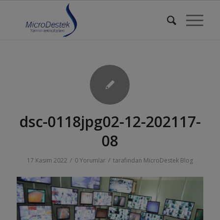
dsc-0118jpg02-12-202117-
08
/
/
17 Kasım 2022
0 Yorumlar
tarafından
MicroDestek Blog