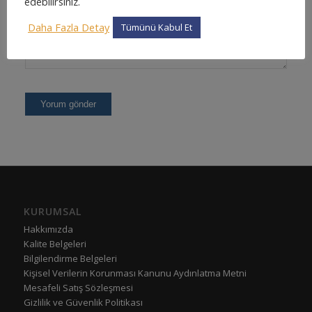
edebilirsiniz.
Daha Fazla Detay
Tümünü Kabul Et
KURUMSAL
Hakkımızda
Kalite Belgeleri
Bilgilendirme Belgeleri
Kişisel Verilerin Korunması Kanunu Aydınlatma Metni
Mesafeli Satış Sözleşmesi
Gizlilik ve Güvenlik Politikası