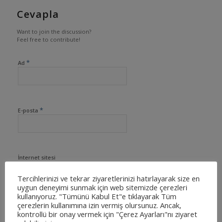
Cevapla
Want to join the discussion?
Feel free to contribute!
*
Ad
*
E-posta
İnternet sitesi
Tercihlerinizi ve tekrar ziyaretlerinizi hatırlayarak size en
uygun deneyimi sunmak için web sitemizde çerezleri
kullanıyoruz. "Tümünü Kabul Et"e tıklayarak Tüm
çerezlerin kullanımına izin vermiş olursunuz. Ancak,
kontrollü bir onay vermek için "Çerez Ayarları"nı ziyaret