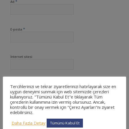
*
Ad
*
E-posta
İnternet sitesi
Tercihlerinizi ve tekrar ziyaretlerinizi hatırlayarak size en
uygun deneyimi sunmak için web sitemizde çerezleri
kullanıyoruz. "Tümünü Kabul Et"e tıklayarak Tüm
çerezlerin kullanımına izin vermiş olursunuz. Ancak,
kontrollü bir onay vermek için "Çerez Ayarları"nı ziyaret
edebilirsiniz.
Daha Fazla Detay
Tümünü Kabul Et