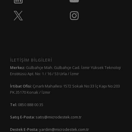
İLETİŞİM BİLGİLERİ
Merkez:
Gülbahçe Mah. Gülbahçe Cad. İzmir Yüksek Teknoloji
Enstitüsü Apt. No: 1 / 16 / 53 Urla / İzmir
İrtibat Ofisi:
Çınarlı Mahallesi 1572 Sokak No:33 İç Kapı No:203
PK.35170 Konak / İzmir
Tel:
0850 888 00 35
Satış E-Posta:
satis@microdestek.com.tr
Destek E-Posta:
yardim@microdestek.com.tr