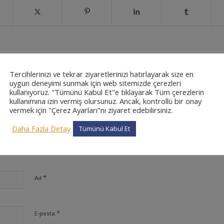
Tercihlerinizi ve tekrar ziyaretlerinizi hatırlayarak size en
uygun deneyimi sunmak için web sitemizde çerezleri
0
kullanıyoruz. "Tümünü Kabul Et"e tıklayarak Tüm çerezlerin
kullanımına izin vermiş olursunuz. Ancak, kontrollü bir onay
vermek için "Çerez Ayarları"nı ziyaret edebilirsiniz.
CEVAPLAR
Daha Fazla Detay
Tümünü Kabul Et
*
Ad
*
E-posta