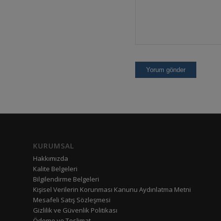
KURUMSAL
Hakkımızda
Kalite Belgeleri
Bilgilendirme Belgeleri
Kişisel Verilerin Korunması Kanunu Aydınlatma Metni
Mesafeli Satış Sözleşmesi
Gizlilik ve Güvenlik Politikası
Ödeme ve Teslimat