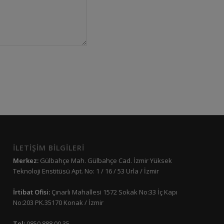
İLETİŞİM BİLGİLERİ
Merkez:
Gülbahçe Mah. Gülbahçe Cad. İzmir Yüksek
Teknoloji Enstitüsü Apt. No: 1 / 16 / 53 Urla / İzmir
İrtibat Ofisi:
Çınarlı Mahallesi 1572 Sokak No:33 İç Kapı
No:203 PK.35170 Konak / İzmir
Tel:
0850 888 00 35