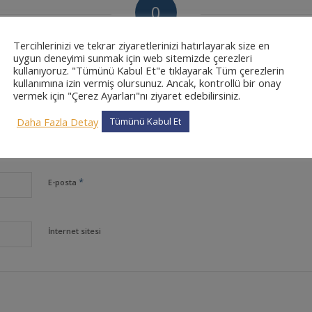
0
CEVAPLAR
Tercihlerinizi ve tekrar ziyaretlerinizi hatırlayarak size en
uygun deneyimi sunmak için web sitemizde çerezleri
kullanıyoruz. "Tümünü Kabul Et"e tıklayarak Tüm çerezlerin
kullanımına izin vermiş olursunuz. Ancak, kontrollü bir onay
vermek için "Çerez Ayarları"nı ziyaret edebilirsiniz.
Daha Fazla Detay
Tümünü Kabul Et
*
Ad
*
E-posta
İnternet sitesi