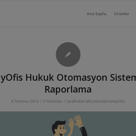
Ana Sayfa
Ürünler
ayOfis Hukuk Otomasyon Sistemi
Raporlama
/
/
8 Temmuz 2014
0 Yorumlar
tarafından
MicroDestek KolayOfis