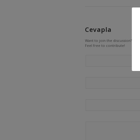
Cevapla
Want to join the discussion?
Feel free to contribute!