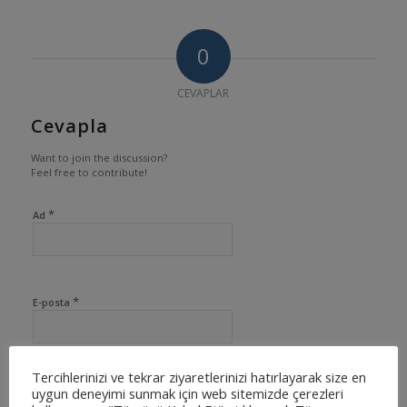
0
CEVAPLAR
Cevapla
Want to join the discussion?
Feel free to contribute!
*
Ad
*
E-posta
Tercihlerinizi ve tekrar ziyaretlerinizi hatırlayarak size en
İnternet sitesi
uygun deneyimi sunmak için web sitemizde çerezleri