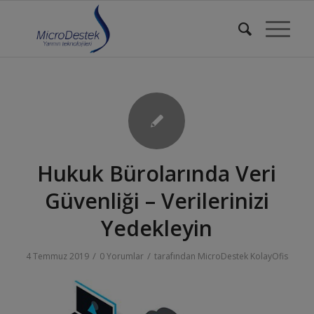
Hukuk Bürolarında Veri
Güvenliği – Verilerinizi
Yedekleyin
/
/
4 Temmuz 2019
0 Yorumlar
tarafından
MicroDestek KolayOfis