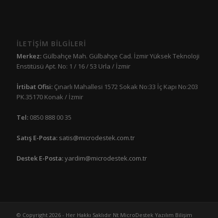
İLETİŞİM BİLGİLERİ
Merkez:
Gülbahçe Mah. Gülbahçe Cad. İzmir Yüksek Teknoloji
Enstitüsü Apt. No: 1 / 16 / 53 Urla / İzmir
İrtibat Ofisi:
Çınarlı Mahallesi 1572 Sokak No:33 İç Kapı No:203
PK.35170 Konak / İzmir
Tel:
0850 888 00 35
Satış E-Posta:
satis@microdestek.com.tr
Destek E-Posta:
yardim@microdestek.com.tr
© Copyright 2026 - Her Hakkı Saklıdır Nt MicroDestek Yazılım Bilişim