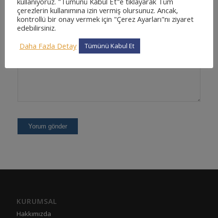
kullanıyoruz. "Tümünü Kabul Et"e tıklayarak Tüm
çerezlerin kullanımına izin vermiş olursunuz. Ancak,
kontrollü bir onay vermek için "Çerez Ayarları"nı ziyaret
edebilirsiniz.
Daha Fazla Detay
Tümünü Kabul Et
KURUMSAL
Hakkımızda