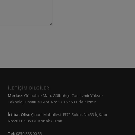
İLETİŞİM BİLGİLERİ
Merkez:
Gülbahçe Mah. Gülbahçe Cad. İzmir Yüksek
Teknoloji Enstitüsü Apt. No: 1 / 16 / 53 Urla / İzmir
İrtibat Ofisi:
Çınarlı Mahallesi 1572 Sokak No:33 İç Kapı
No:203 PK.35170 Konak / İzmir
Tel:
0850 888 00 35