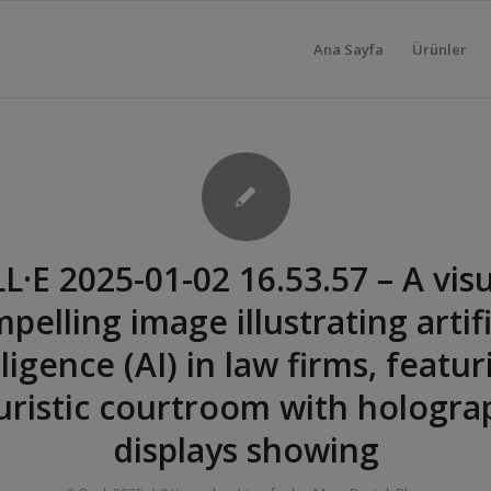
Ana Sayfa
Ürünler
L·E 2025-01-02 16.53.57 – A visu
pelling image illustrating artifi
lligence (AI) in law firms, featur
uristic courtroom with hologra
displays showing