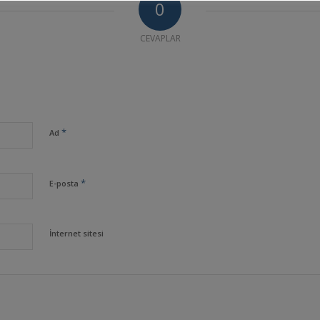
0
CEVAPLAR
*
Ad
*
E-posta
İnternet sitesi