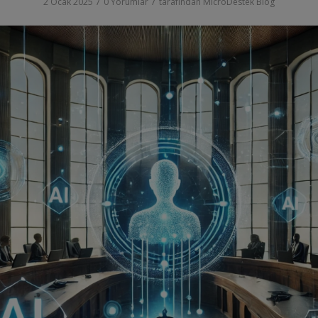
/
/
2 Ocak 2025
0 Yorumlar
tarafından
MicroDestek Blog