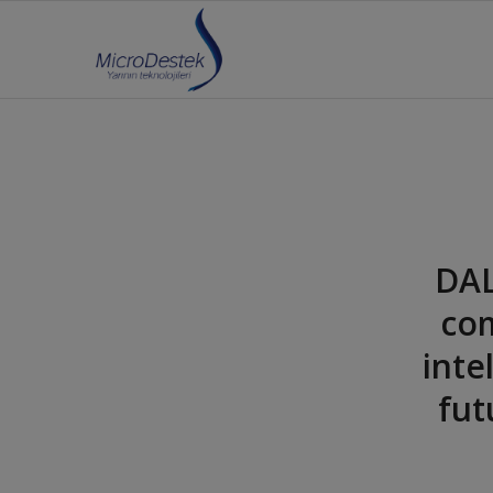
DAL
com
inte
fut