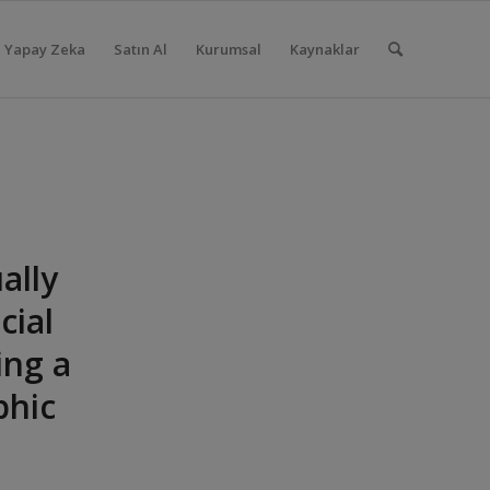
Yapay Zeka
Satın Al
Kurumsal
Kaynaklar
ally
cial
ing a
phic