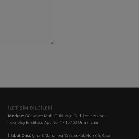
İLETİŞİM BİLGİLERİ
Merkez:
Gülbahçe Mah. Gülbahçe Cad. İzmir Yüksek
Teknoloji Enstitüsü Apt. No: 1 / 16 / 53 Urla / İzmir
İrtibat Ofisi:
Çınarlı Mahallesi 1572 Sokak No:33 İç Kapı