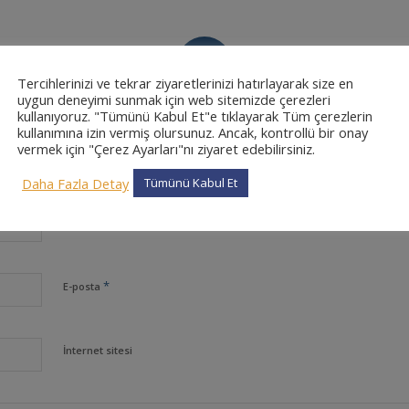
0
Tercihlerinizi ve tekrar ziyaretlerinizi hatırlayarak size en
uygun deneyimi sunmak için web sitemizde çerezleri
CEVAPLAR
kullanıyoruz. "Tümünü Kabul Et"e tıklayarak Tüm çerezlerin
kullanımına izin vermiş olursunuz. Ancak, kontrollü bir onay
vermek için "Çerez Ayarları"nı ziyaret edebilirsiniz.
Daha Fazla Detay
Tümünü Kabul Et
*
Ad
*
E-posta
İnternet sitesi