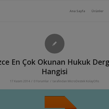
Ana Sayfa
Ürünler
zce En Çok Okunan Hukuk Derg
Hangisi
/
/
17 Kasım 2014
0 Yorumlar
tarafından
MicroDestek KolayOfis