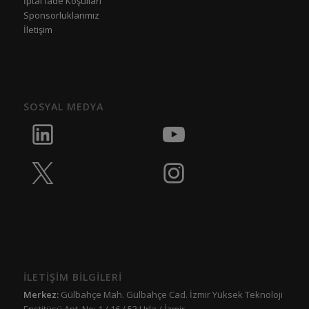
İptal İade Koşulları
Sponsorluklarımız
İletişim
SOSYAL MEDYA
İLETİŞİM BİLGİLERİ
Merkez:
Gülbahçe Mah. Gülbahçe Cad. İzmir Yüksek Teknoloji
Enstitüsü Apt. No: 1 / 16 / 53 Urla / İzmir