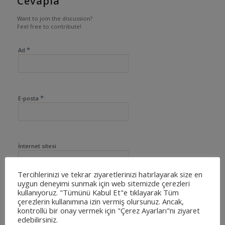
Cevapla
Want to join the discussion?
Feel free to contribute!
*
Ad
*
E-posta
İnternet sitesi
Tercihlerinizi ve tekrar ziyaretlerinizi hatırlayarak size en
uygun deneyimi sunmak için web sitemizde çerezleri
kullanıyoruz. "Tümünü Kabul Et"e tıklayarak Tüm
çerezlerin kullanımına izin vermiş olursunuz. Ancak,
kontrollü bir onay vermek için "Çerez Ayarları"nı ziyaret
edebilirsiniz.