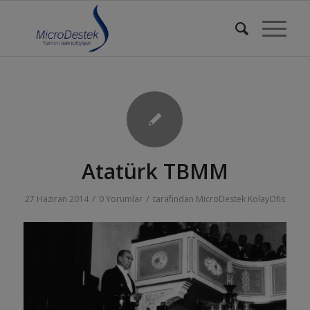
Atatürk TBMM
/
/
27 Haziran 2014
0 Yorumlar
tarafından
MicroDestek KolayOfis