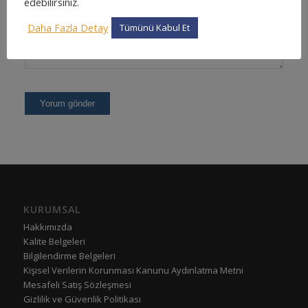
edebilirsiniz.
Daha Fazla Detay
Tümünü Kabul Et
KURUMSAL
Hakkımızda
Kalite Belgeleri
Bilgilendirme Belgeleri
Kişisel Verilerin Korunması Kanunu Aydınlatma Metni
Mesafeli Satış Sözleşmesi
Gizlilik ve Güvenlik Politikası