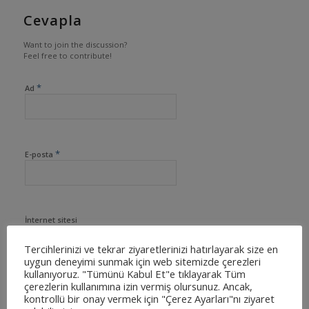
Cevapla
Want to join the discussion?
Feel free to contribute!
*
Ad
*
E-posta
İnternet sitesi
Tercihlerinizi ve tekrar ziyaretlerinizi hatırlayarak size en
uygun deneyimi sunmak için web sitemizde çerezleri
kullanıyoruz. "Tümünü Kabul Et"e tıklayarak Tüm
çerezlerin kullanımına izin vermiş olursunuz. Ancak,
kontrollü bir onay vermek için "Çerez Ayarları"nı ziyaret