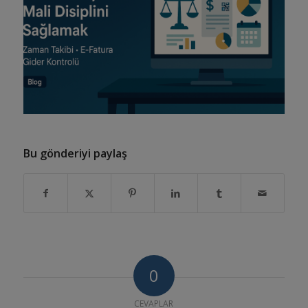
Bu gönderiyi paylaş
0
CEVAPLAR