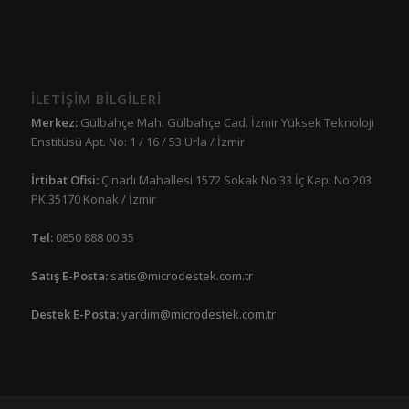
İLETİŞİM BİLGİLERİ
Merkez:
Gülbahçe Mah. Gülbahçe Cad. İzmir Yüksek Teknoloji
Enstitüsü Apt. No: 1 / 16 / 53 Urla / İzmir
İrtibat Ofisi:
Çınarlı Mahallesi 1572 Sokak No:33 İç Kapı No:203
PK.35170 Konak / İzmir
Tel:
0850 888 00 35
Satış E-Posta:
satis@microdestek.com.tr
Destek E-Posta:
yardim@microdestek.com.tr