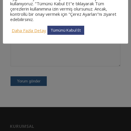
kullanıyoruz. "Tümünü Kabul Et"e tıklayarak Tüm
çerezlerin kullanımına izin vermiş olursunuz. Ancak,
kontrollü bir onay vermek için "Çerez Ayarları"nı ziyaret
edebilirsiniz.
Daha Fazla Detay
Tümünü Kabul Et
KURUMSAL