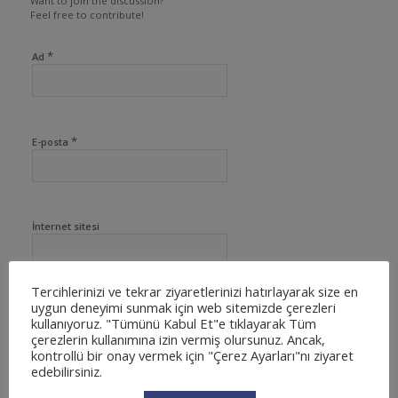
Want to join the discussion?
Feel free to contribute!
*
Ad
*
E-posta
İnternet sitesi
Tercihlerinizi ve tekrar ziyaretlerinizi hatırlayarak size en
uygun deneyimi sunmak için web sitemizde çerezleri
kullanıyoruz. "Tümünü Kabul Et"e tıklayarak Tüm
çerezlerin kullanımına izin vermiş olursunuz. Ancak,
kontrollü bir onay vermek için "Çerez Ayarları"nı ziyaret
edebilirsiniz.