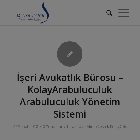
İşeri Avukatlık Bürosu –
KolayArabuluculuk
Arabuluculuk Yönetim
Sistemi
/
/
27 Şubat 2018
0 Yorumlar
tarafından
MicroDestek KolayOfis