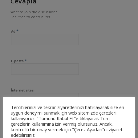
Cevapla
Want to join the discussion?
Feel free to contribute!
*
Ad
*
E-posta
İnternet sitesi
Tercihlerinizi ve tekrar ziyaretlerinizi hatırlayarak size en
uygun deneyimi sunmak için web sitemizde çerezleri
kullanıyoruz. "Tümünü Kabul Et"e tıklayarak Tüm
çerezlerin kullanımına izin vermiş olursunuz. Ancak,
kontrollü bir onay vermek için "Çerez Ayarları"nı ziyaret
edebilirsiniz.