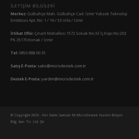
İLETİŞİM BİLGİLERİ
Merkez:
Gülbahçe Mah. Gülbahçe Cad. İzmir Yüksek Teknoloji
Enstitüsü Apt. No: 1 / 16 / 53 Urla / İzmir
İrtibat Ofisi:
Çınarlı Mahallesi 1572 Sokak No:33 İç Kapı No:203
PK.35170 Konak / İzmir
Tel:
0850 888 00 35
Satış E-Posta:
satis@microdestek.com.tr
Destek E-Posta:
yardim@microdestek.com.tr
© Copyright 2026 - Her Hakkı Saklıdır Nt MicroDestek Yazılım Bilişim
Bilg. San. Tic. Ltd. Şti.