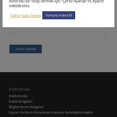
kontrollü bir onay vermek için "Çerez Ayarları"nı ziyaret
edebilirsiniz.
Daha Fazla Detay
Tümünü Kabul Et
KURUMSAL
Hakkımızda
Kalite Belgeleri
Bilgilendirme Belgeleri
Kişisel Verilerin Korunması Kanunu Aydınlatma Metni