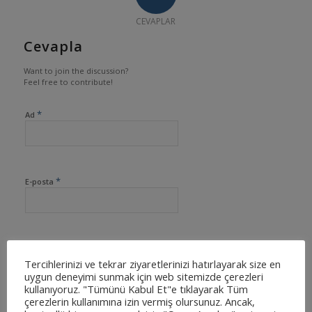
CEVAPLAR
Cevapla
Want to join the discussion?
Feel free to contribute!
*
Ad
*
E-posta
İnternet sitesi
Tercihlerinizi ve tekrar ziyaretlerinizi hatırlayarak size en
uygun deneyimi sunmak için web sitemizde çerezleri
kullanıyoruz. "Tümünü Kabul Et"e tıklayarak Tüm
çerezlerin kullanımına izin vermiş olursunuz. Ancak,