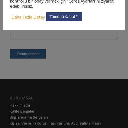
kontrollü bir onay vermek için "Çerez Ayarları"nı ziyaret
edebilirsiniz.
Daha Fazla Detay
Tümünü Kabul Et
KURUMSAL
Hakkımızda
Kalite Belgeleri
Bilgilendirme Belgeleri
Kişisel Verilerin Korunması Kanunu Aydınlatma Metni