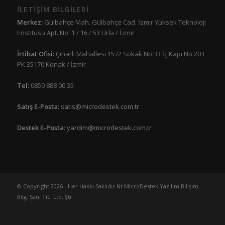
İLETİŞİM BİLGİLERİ
Merkez:
Gülbahçe Mah. Gülbahçe Cad. İzmir Yüksek Teknoloji
Enstitüsü Apt. No: 1 / 16 / 53 Urla / İzmir
İrtibat Ofisi:
Çınarlı Mahallesi 1572 Sokak No:33 İç Kapı No:203
PK.35170 Konak / İzmir
Tel:
0850 888 00 35
Satış E-Posta:
satis@microdestek.com.tr
Destek E-Posta:
yardim@microdestek.com.tr
© Copyright 2026 - Her Hakkı Saklıdır Nt MicroDestek Yazılım Bilişim
Bilg. San. Tic. Ltd. Şti.