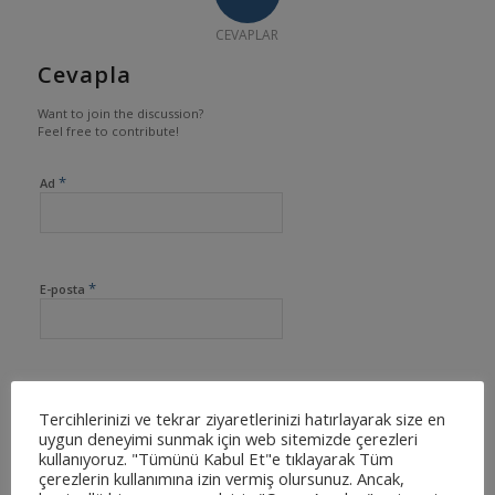
CEVAPLAR
Cevapla
Want to join the discussion?
Feel free to contribute!
*
Ad
*
E-posta
İnternet sitesi
Tercihlerinizi ve tekrar ziyaretlerinizi hatırlayarak size en
uygun deneyimi sunmak için web sitemizde çerezleri
kullanıyoruz. "Tümünü Kabul Et"e tıklayarak Tüm
çerezlerin kullanımına izin vermiş olursunuz. Ancak,