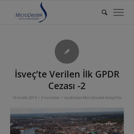
İsveç’te Verilen İlk GPDR
Cezası -2
/
/
18 Aralık 2019
0 Yorumlar
tarafından
MicroDestek KolayOfis