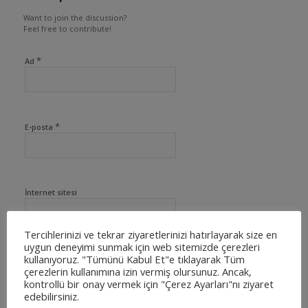
Want to join the discussion?
Feel free to contribute!
*
Ad
*
E-posta
İnternet sitesi
Tercihlerinizi ve tekrar ziyaretlerinizi hatırlayarak size en
uygun deneyimi sunmak için web sitemizde çerezleri
kullanıyoruz. "Tümünü Kabul Et"e tıklayarak Tüm
çerezlerin kullanımına izin vermiş olursunuz. Ancak,
kontrollü bir onay vermek için "Çerez Ayarları"nı ziyaret
edebilirsiniz.